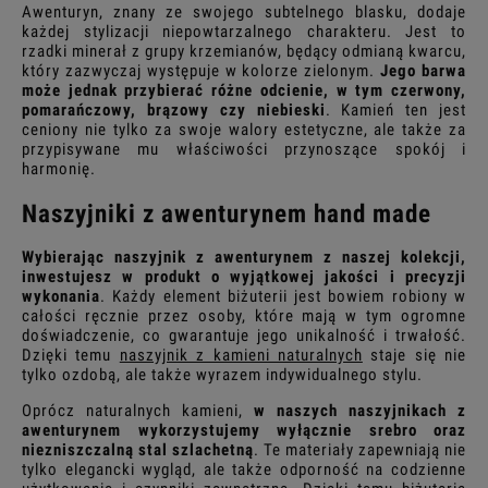
Awenturyn, znany ze swojego subtelnego blasku, dodaje
każdej stylizacji niepowtarzalnego charakteru. Jest to
rzadki minerał z grupy krzemianów, będący odmianą kwarcu,
który zazwyczaj występuje w kolorze zielonym.
Jego barwa
może jednak przybierać różne odcienie, w tym czerwony,
pomarańczowy, brązowy czy niebieski
. Kamień ten jest
ceniony nie tylko za swoje walory estetyczne, ale także za
przypisywane mu właściwości przynoszące spokój i
harmonię.
Naszyjniki z awenturynem hand made
Wybierając naszyjnik z awenturynem z naszej kolekcji,
inwestujesz w produkt o wyjątkowej jakości i precyzji
wykonania
. Każdy element biżuterii jest bowiem robiony w
całości ręcznie przez osoby, które mają w tym ogromne
doświadczenie, co gwarantuje jego unikalność i trwałość.
Dzięki temu
naszyjnik z kamieni naturalnych
staje się nie
tylko ozdobą, ale także wyrazem indywidualnego stylu.
Oprócz naturalnych kamieni,
w naszych naszyjnikach z
awenturynem wykorzystujemy wyłącznie srebro oraz
niezniszczalną stal szlachetną
. Te materiały zapewniają nie
tylko elegancki wygląd, ale także odporność na codzienne