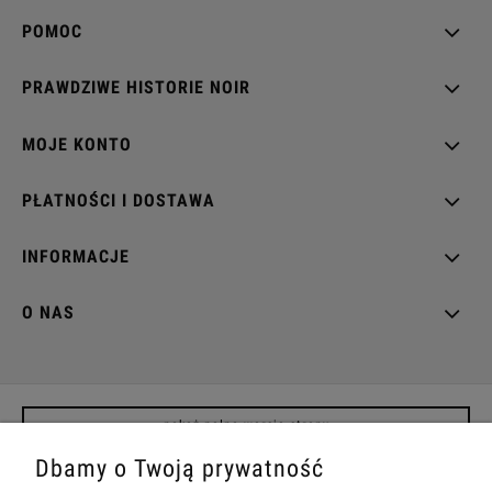
POMOC
PRAWDZIWE HISTORIE NOIR
MOJE KONTO
PŁATNOŚCI I DOSTAWA
INFORMACJE
O NAS
pokaż pełną wersję strony
Dbamy o Twoją prywatność