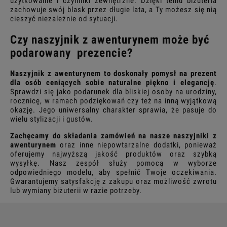
użytkowanie i czynniki zewnętrzne. Dzięki temu biżuteria
zachowuje swój blask przez długie lata, a Ty możesz się nią
cieszyć niezależnie od sytuacji.
Czy naszyjnik z awenturynem może być
podarowany prezencie?
Naszyjnik z awenturynem to doskonały pomysł na prezent
dla osób ceniących sobie naturalne piękno i elegancję
.
Sprawdzi się jako podarunek dla bliskiej osoby na urodziny,
rocznicę, w ramach podziękowań czy też na inną wyjątkową
okazję. Jego uniwersalny charakter sprawia, że pasuje do
wielu stylizacji i gustów.
Zachęcamy do składania zamówień na nasze naszyjniki z
awenturynem
oraz inne niepowtarzalne dodatki, ponieważ
oferujemy najwyższą jakość produktów oraz szybką
wysyłkę. Nasz zespół służy pomocą w wyborze
odpowiedniego modelu, aby spełnić Twoje oczekiwania.
Gwarantujemy satysfakcję z zakupu oraz możliwość zwrotu
lub wymiany biżuterii w razie potrzeby.