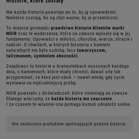
Historie, które zostały
Nie każda historia powstaje po to, by ją opowiedzieć.
Niektóre zostają, bo są zbyt ważne, by je przemilczeć.
To miejsce gromadzi
prawdziwe historie klientów marki
NOiR
oraz te wydarzenia, które na zawsze wpisały się w jej
fundamenty. Opowieści o miłości, chorobie, wierze, stracie i
nadziei. O chwilach, w których biżuteria z kamieni
naturalnych nie była ozdobą, lecz
towarzyszem,
talizmanem, symbolem obecności
.
Znajdziesz tu historie o bransoletkach noszonych każdego
dnia, o kamieniach, które miały chronić, dawać siłę lub
przypominać, że ktoś jest obok — nawet wtedy, gdy życie
wystawia na najtrudniejszą próbę.
NOiR powstało z doświadczeń, które zmieniają na zawsze.
Dlatego wierzymy, że
każda historia ma znaczenie
.
I że czasem to właśnie ona pomaga komuś odnaleźć siebie.
Nie znaleziono produktów spełniających podane kryteria.